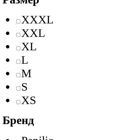
XXXL
XXL
XL
L
M
S
XS
Бренд