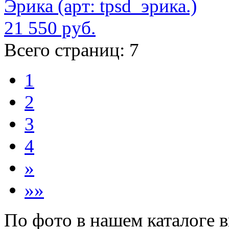
Эрика (арт: tpsd_эрика.)
21 550 руб.
Всего страниц:
7
1
2
3
4
»
»»
По фото в нашем каталоге 