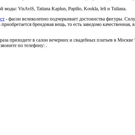
ды: VisAviS, Tatiana Kaplun, Papilio, Kookla, leli и Tuliana.
ст
- фасон великолепно подчеркивает достоинства фигуры. Силуэ
 приобретается брендовая вещь, то есть заведомо качественная,
за приходите в салон вечерних и свадебных платьев в Москве "М
звоните по телефону: .